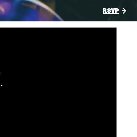
RSVP
g
**