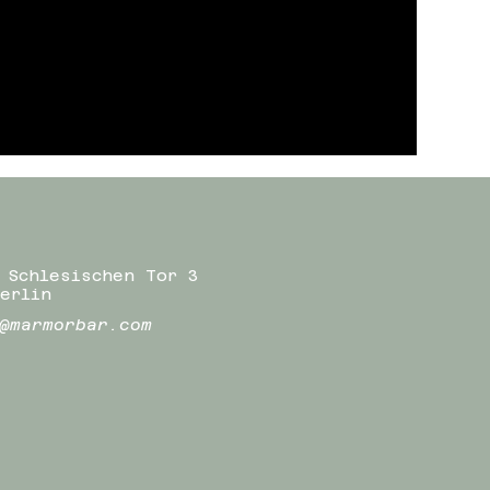
 Schlesischen Tor 3
erlin
@marmorbar.com