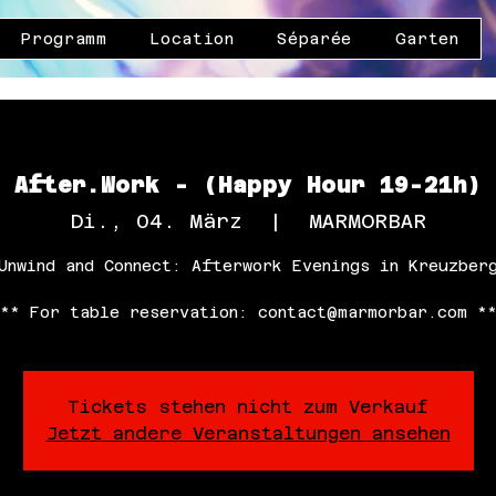
Programm
Location
Séparée
Garten
After.Work - (Happy Hour 19-21h)
Di., 04. März
  |  
MARMORBAR
Unwind and Connect: Afterwork Evenings in Kreuzber
** For table reservation: contact@marmorbar.com *
Tickets stehen nicht zum Verkauf
Jetzt andere Veranstaltungen ansehen