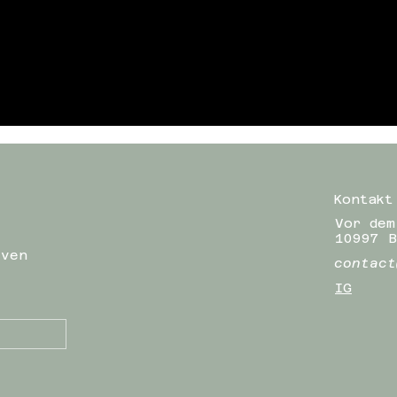
Kontakt
Vor dem
10997 B
iven
contact
IG