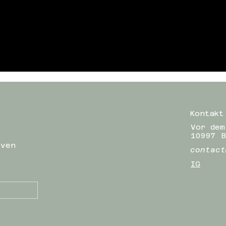
Kontakt
Vor dem
10997 B
iven
contact
IG