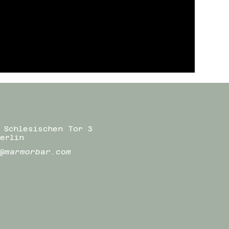
 Schlesischen Tor 3
erlin
@marmorbar.com