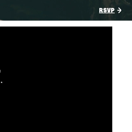
RSVP
g
**