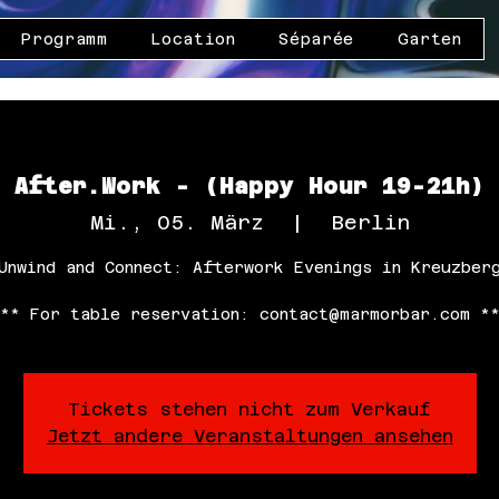
Programm
Location
Séparée
Garten
After.Work - (Happy Hour 19-21h)
Mi., 05. März
  |  
Berlin
Unwind and Connect: Afterwork Evenings in Kreuzber
** For table reservation: contact@marmorbar.com *
Tickets stehen nicht zum Verkauf
Jetzt andere Veranstaltungen ansehen