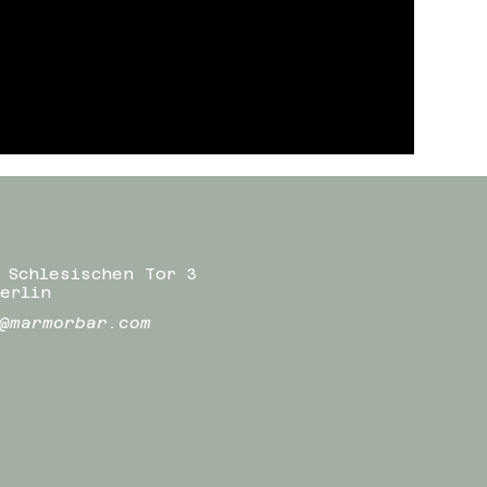
 Schlesischen Tor 3
erlin
@marmorbar.com