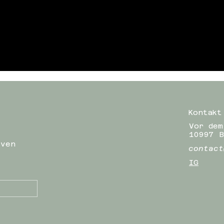
Kontakt
Vor dem
10997 B
iven
contact
IG