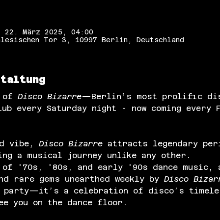
– 22. März 2025, 04:00
lesischen Tor 3, 10997 Berlin, Deutschland
staltung
 of 
Disco Bizarre
—Berlin’s most prolific dis
lub every Saturday night - now coming every 
d vibe, 
Disco Bizarre
 attracts legendary per
ing a musical journey unlike any other.
 of '70s, '80s, and early '90s dance music, 
nd rare gems unearthed weekly by 
Disco Bizar
 party—it’s a celebration of disco’s timele
ee you on the dance floor.