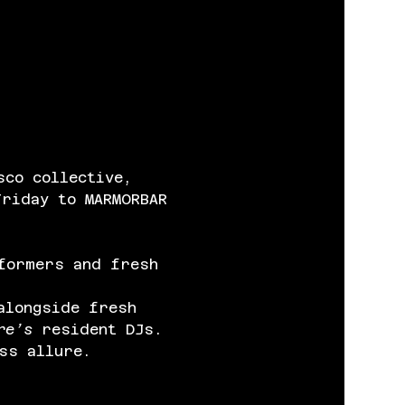
co collective, 
Friday to MARMORBAR 
formers and fresh 
alongside fresh 
re’s
 resident DJs. 
ss allure.