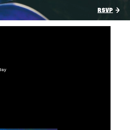
RSVP
day