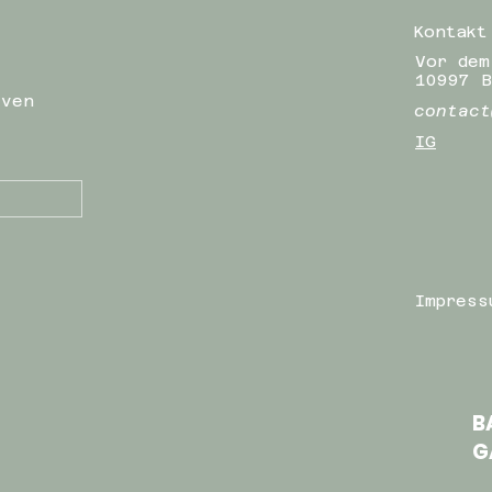
Kontakt
Vor dem
10997 B
iven
contact
IG
Impress
B
G