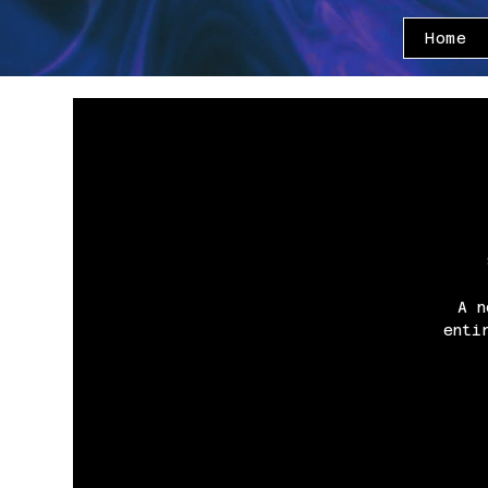
Home
A n
enti