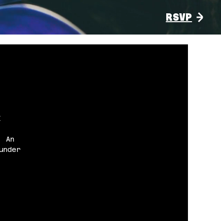
RSVP
E
. An
under