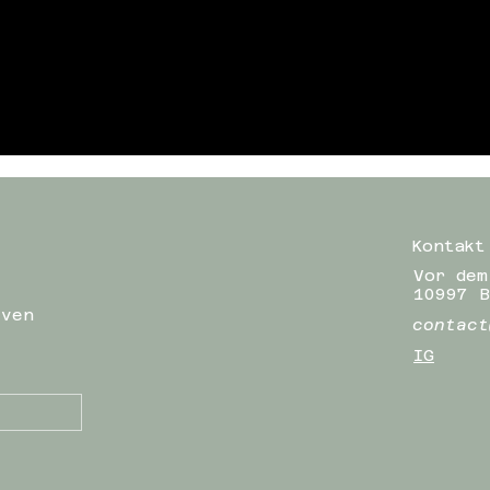
Kontakt
Vor dem
10997 B
iven
contact
IG