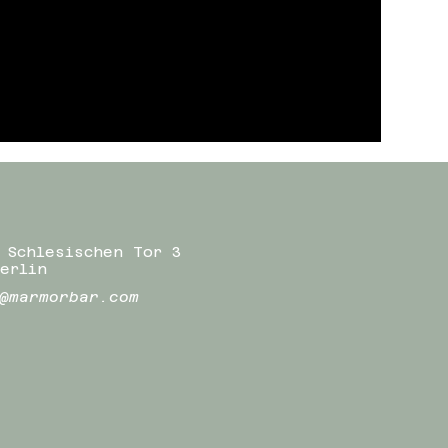
 Schlesischen Tor 3
erlin
@marmorbar.com