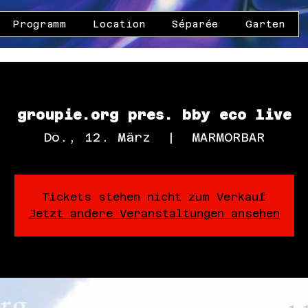
Programm
Location
Séparée
Garten
groupie.org pres. bby eco live
Do., 12. März
  |  
MARMORBAR
Tickets stehen nicht zum Verkauf
Jetzt andere Veranstaltungen ansehen