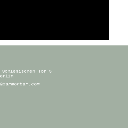
 Schlesischen Tor 3
erlin
@marmorbar.com