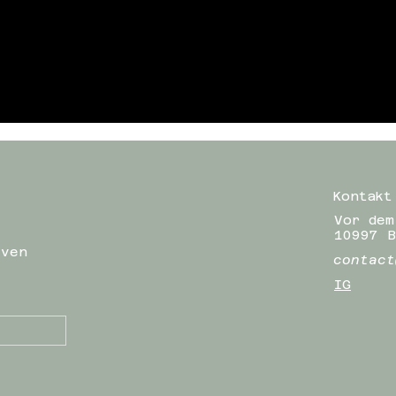
Kontakt
Vor dem
10997 B
iven
contact
IG