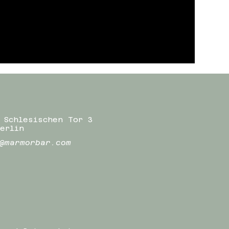
 Schlesischen Tor 3
erlin
@marmorbar.com