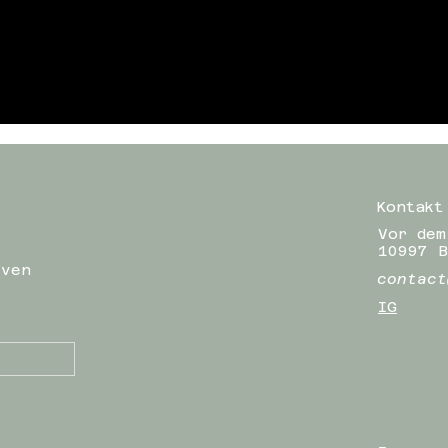
Kontakt
Vor dem
10997 B
iven
contact
IG