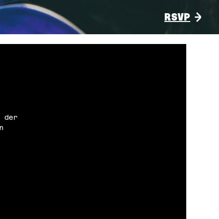
RSVP
 der
n