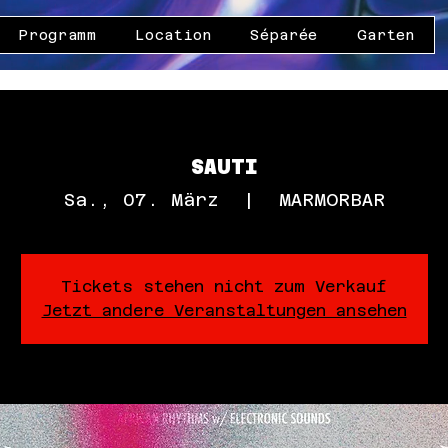
Programm
Location
Séparée
Garten
SAUTI
Sa., 07. März
  |  
MARMORBAR
Tickets stehen nicht zum Verkauf
Jetzt andere Veranstaltungen ansehen