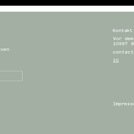
Kontakt
Vor dem
10997 B
iven
contact
IG
Impress