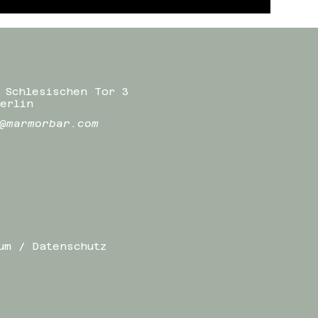
 Schlesischen Tor 3
erlin
@marmorbar.com
um / Datenschutz