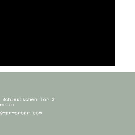
 Schlesischen Tor 3
erlin
@marmorbar.com