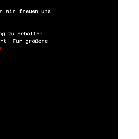
r Wir freuen uns 
ng zu erhalten! 
ert! Für größere 
m