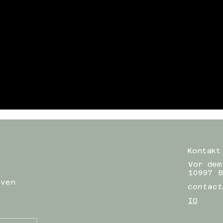
Kontakt
Vor dem
10997 B
iven
contact
IG