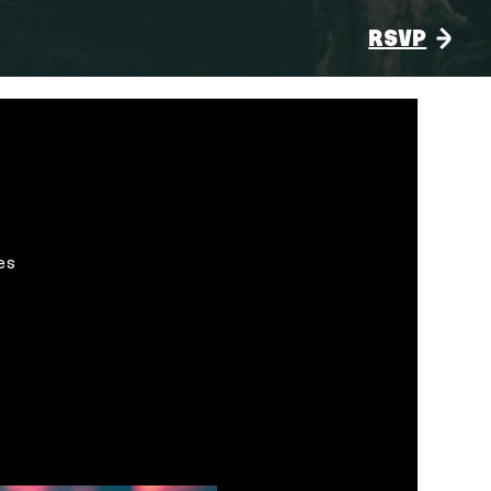
RSVP
es