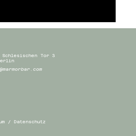
 Schlesischen Tor 3
erlin
@marmorbar.com
um / Datenschutz