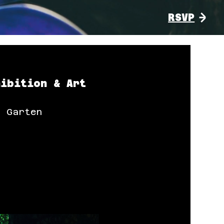
RSVP
hibition & Art
N Garten