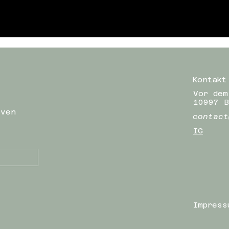
Kontakt
Vor dem
10997 B
iven
contact
IG
Impress