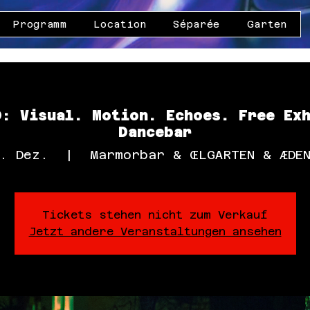
Programm
Location
Séparée
Garten
: Visual. Motion. Echoes. Free Ex
Dancebar
. Dez.
  |  
Marmorbar & ŒLGARTEN & ÆDE
Tickets stehen nicht zum Verkauf
Jetzt andere Veranstaltungen ansehen