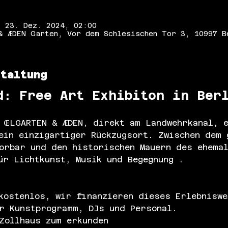
– 23. Dez. 2024, 02:00
& ÆDEN Garten, Vor dem Schlesischen Tor 3, 10997 B
staltung
d: Free Art Exhibiton in Ber
 ŒLGARTEN & ÆDEN, direkt am Landwehrkanal, e
ein einzigartiger Rückzugsort. Zwischen dem 
orbar und den historischen Mauern des ehemal
ür Lichtkunst, Musik und Begegnung .
kostenlos, wir finanzieren dieses Erlebniswe
r Kunstprogramm, DJs und Personal. 
Zollhaus zum erkunden