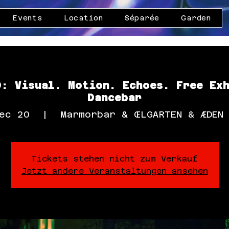
Events
Location
Séparée
Garden
: Visual. Motion. Echoes. Free Ex
Dancebar
ec 20
  |  
Marmorbar & ŒLGARTEN & ÆDEN
Tickets stehen nicht zum Verkauf
Jetzt andere Veranstaltungen ansehen