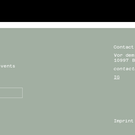
Contact
Vor dem
10997 B
events
contact
IG
Imprint