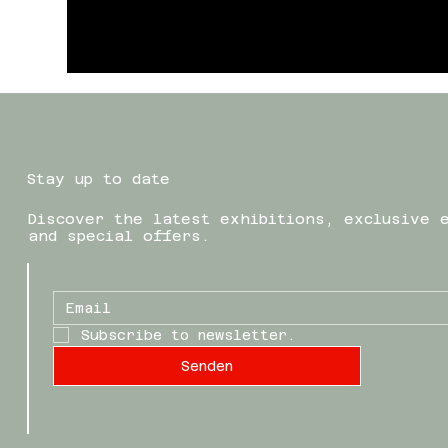
Stay up to date
Discover the latest exhibitions, exclusive 
and special offers.
Subscribe to newsletter.
Senden