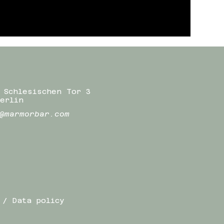
 Schlesischen Tor 3
erlin
@marmorbar.com
 / Data policy